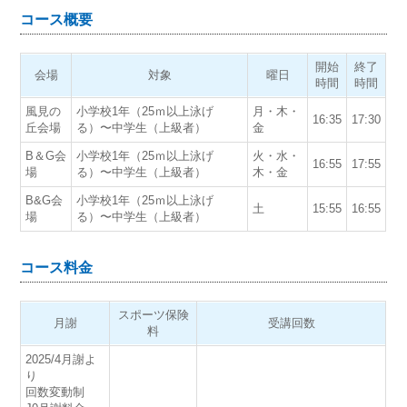
コース概要
開始
終了
会場
対象
曜日
時間
時間
風見の
小学校1年（25ｍ以上泳げ
月・木・
16:35
17:30
丘会場
る）〜中学生（上級者）
金
B＆G会
小学校1年（25ｍ以上泳げ
火・水・
16:55
17:55
場
る）〜中学生（上級者）
木・金
B&G会
小学校1年（25ｍ以上泳げ
土
15:55
16:55
場
る）〜中学生（上級者）
コース料金
スポーツ保険
月謝
受講回数
料
2025/4月謝よ
り
回数変動制